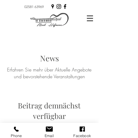
02581 63969
News
Erfahren Sie mehr über Aktuelle Angebote
und bevorstehende Veranstaltungen
Beitrag demnächst
verfügbar
Entdecke weitere Kategorien dieses
Blogs oder versuche es später
Phone
Email
Facebook